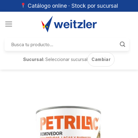
Catálogo online · Stock por sucursal
Skip
to
content
Buscar
por:
Sucursal:
Seleccionar sucursal
Cambiar