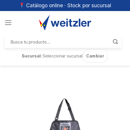
Catálogo online · Stock por sucursal
Skip
to
content
Buscar
por:
Sucursal:
Seleccionar sucursal
Cambiar