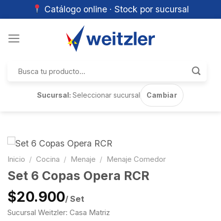
Catálogo online · Stock por sucursal
Skip
to
content
Buscar
por:
Sucursal:
Seleccionar sucursal
Cambiar
Inicio
/
Cocina
/
Menaje
/
Menaje Comedor
Set 6 Copas Opera RCR
$20.900
/ Set
Sucursal Weitzler: Casa Matriz