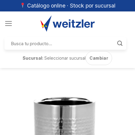
Catálogo online · Stock por sucursal
Skip
to
content
Buscar
por:
Sucursal:
Seleccionar sucursal
Cambiar