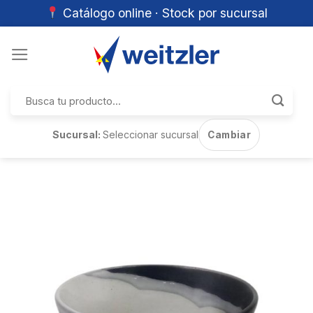
Catálogo online · Stock por sucursal
Skip
to
content
Buscar
por:
Sucursal:
Seleccionar sucursal
Cambiar