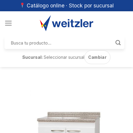
Catálogo online · Stock por sucursal
Skip
to
content
Buscar
por:
Sucursal:
Seleccionar sucursal
Cambiar