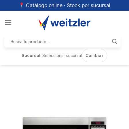
Catálogo online · Stock por sucursal
Skip
to
content
Buscar
por:
Sucursal:
Seleccionar sucursal
Cambiar