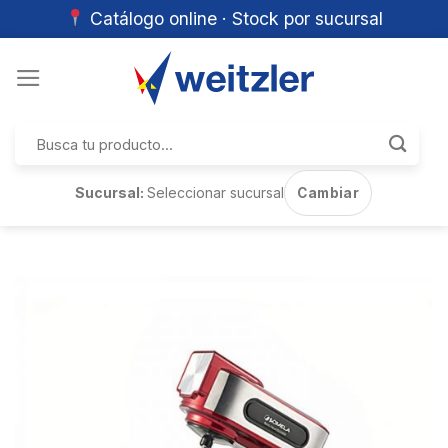
Catálogo online · Stock por sucursal
Skip
to
content
Buscar
por:
Sucursal:
Seleccionar sucursal
Cambiar