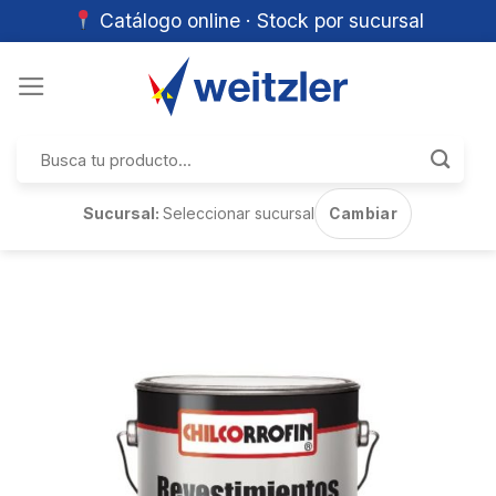
Catálogo online · Stock por sucursal
Skip
to
content
Buscar
por:
Sucursal:
Seleccionar sucursal
Cambiar