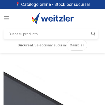
Catálogo online · Stock por sucursal
Skip
to
content
Buscar
por:
Sucursal:
Seleccionar sucursal
Cambiar