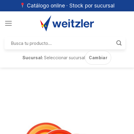
Catálogo online · Stock por sucursal
Skip
to
content
Buscar
por:
Sucursal:
Seleccionar sucursal
Cambiar