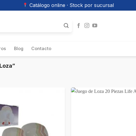
Catálogo online · Stock por sucursal
ros
Blog
Contacto
 Loza”