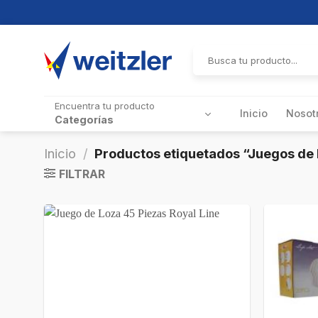
Skip
to
Buscar
por:
content
Encuentra tu producto
Inicio
Nosot
Categorías
Inicio
/
Productos etiquetados “Juegos de
FILTRAR