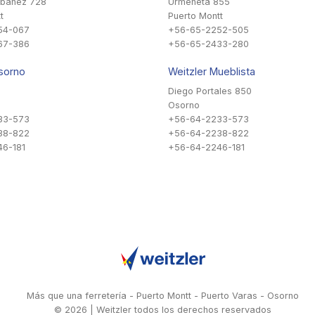
Ibañez 728
Urmeneta 855
t
Puerto Montt
54-067
+56-65-2252-505
67-386
+56-65-2433-280
sorno
Weitzler Mueblista
Diego Portales 850
Osorno
33-573
+56-64-2233-573
38-822
+56-64-2238-822
6-181
+56-64-2246-181
Más que una ferretería - Puerto Montt - Puerto Varas - Osorno
© 2026 | Weitzler todos los derechos reservados