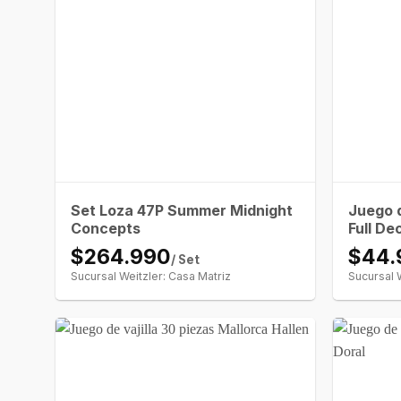
Set Loza 47P Summer Midnight
Juego d
Concepts
Full De
$264.990
$44.
/ Set
Sucursal Weitzler: Casa Matriz
Sucursal 