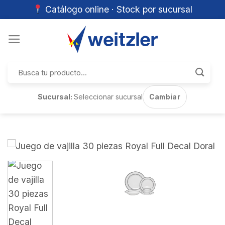
Catálogo online · Stock por sucursal
Skip
to
content
Buscar
por:
Sucursal:
Seleccionar sucursal
Cambiar