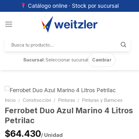
Catálogo online · Stock por sucursal
Skip
to
content
Buscar
por:
Sucursal:
Seleccionar sucursal
Cambiar
Inicio
/
Construcción
/
Pinturas
/
Pinturas y Barnices
Ferrobet Duo Azul Marino 4 Litros
Petrilac
$64.430
/ Unidad