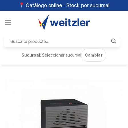
Catálogo online · Stock por sucursal
Skip
to
content
Buscar
por:
Sucursal:
Seleccionar sucursal
Cambiar