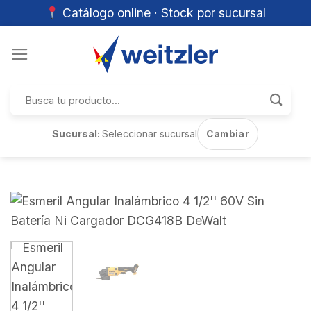
Catálogo online · Stock por sucursal
Skip
to
content
Buscar
por:
Sucursal:
Seleccionar sucursal
Cambiar