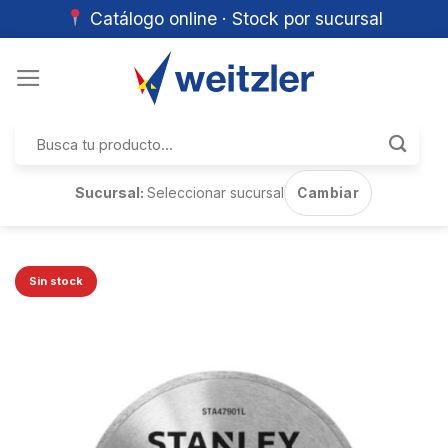
Catálogo online · Stock por sucursal
Skip
to
content
Buscar
por:
Sucursal:
Seleccionar sucursal
Cambiar
Sin stock