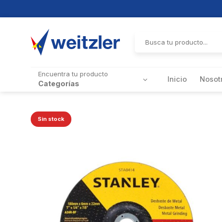
Skip
to
Buscar
por:
content
Encuentra tu producto
Inicio
Nosot
Categorías
Sin stock