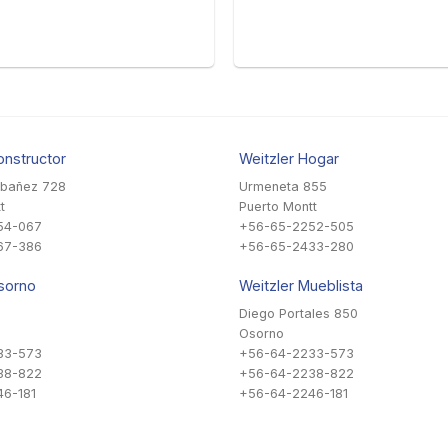
onstructor
Weitzler Hogar
Ibañez 728
Urmeneta 855
t
Puerto Montt
54-067
+56-65-2252-505
67-386
+56-65-2433-280
sorno
Weitzler Mueblista
Diego Portales 850
Osorno
33-573
+56-64-2233-573
38-822
+56-64-2238-822
6-181
+56-64-2246-181