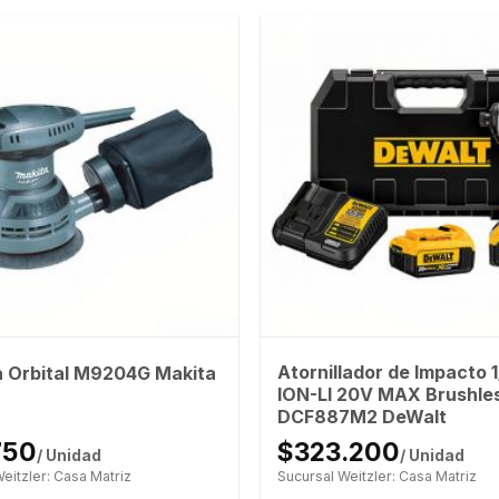
Atornillador de Impacto 1
a Orbital M9204G Makita
ION-LI 20V MAX Brushle
DCF887M2 DeWalt
750
$323.200
/ Unidad
/ Unidad
eitzler: Casa Matriz
Sucursal Weitzler: Casa Matriz