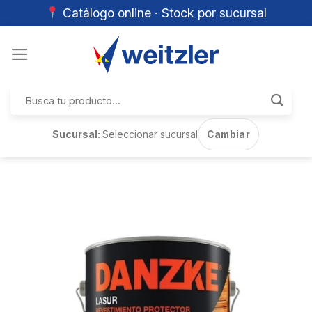
Catálogo online · Stock por sucursal
Skip
to
content
Buscar
por:
Sucursal:
Seleccionar sucursal
Cambiar