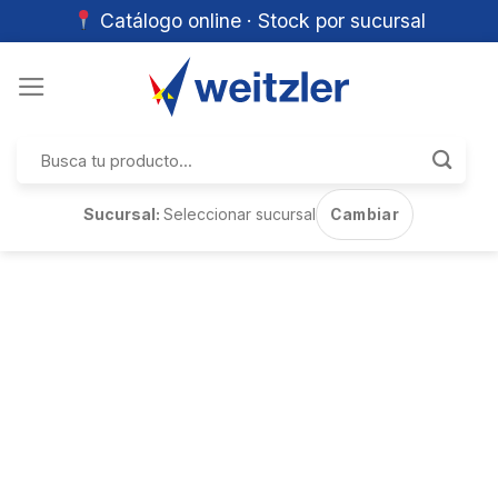
Catálogo online · Stock por sucursal
Skip
to
content
Buscar
por:
Sucursal:
Seleccionar sucursal
Cambiar