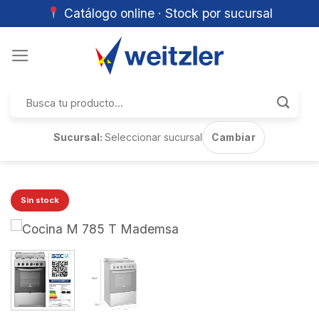
Catálogo online · Stock por sucursal
Skip
to
content
Buscar
por:
Sucursal:
Seleccionar sucursal
Cambiar
Sin stock