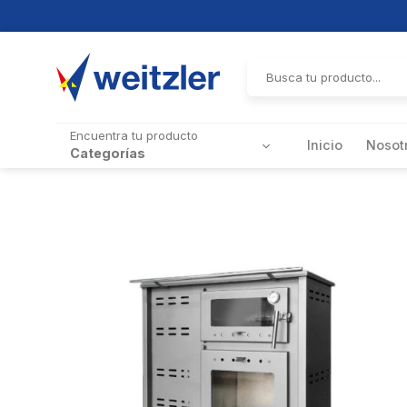
Skip
to
Buscar
por:
content
Encuentra tu producto
Inicio
Nosot
Categorías