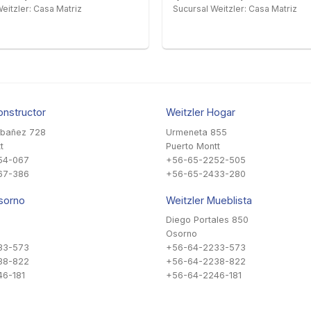
eitzler: Casa Matriz
Sucursal Weitzler: Casa Matriz
onstructor
Weitzler Hogar
Ibañez 728
Urmeneta 855
t
Puerto Montt
54-067
+56-65-2252-505
67-386
+56-65-2433-280
sorno
Weitzler Mueblista
Diego Portales 850
Osorno
33-573
+56-64-2233-573
38-822
+56-64-2238-822
6-181
+56-64-2246-181