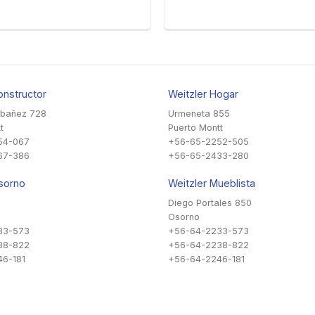
onstructor
Weitzler Hogar
Ibañez 728
Urmeneta 855
t
Puerto Montt
54-067
+56-65-2252-505
67-386
+56-65-2433-280
sorno
Weitzler Mueblista
Diego Portales 850
Osorno
33-573
+56-64-2233-573
38-822
+56-64-2238-822
6-181
+56-64-2246-181