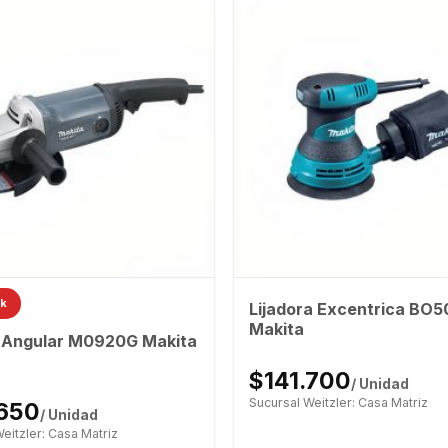
ck
Lijadora Excentrica BO
Makita
l Angular M0920G Makita
$141.700
/ Unidad
Sucursal Weitzler: Casa Matriz
.650
/ Unidad
eitzler: Casa Matriz