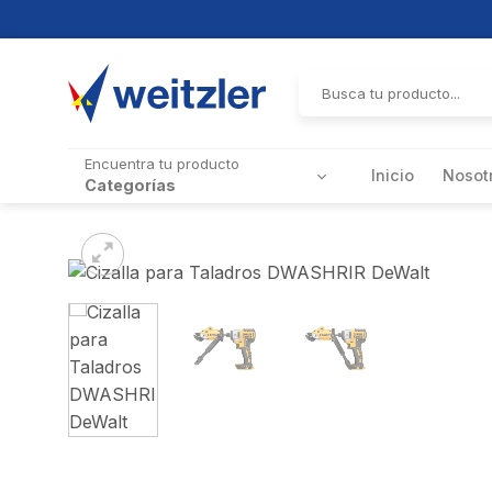
Skip
to
Buscar
por:
content
Encuentra tu producto
Inicio
Nosot
Categorías