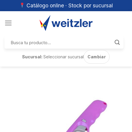
Catálogo online · Stock por sucursal
Skip
to
content
Buscar
por:
Sucursal:
Seleccionar sucursal
Cambiar