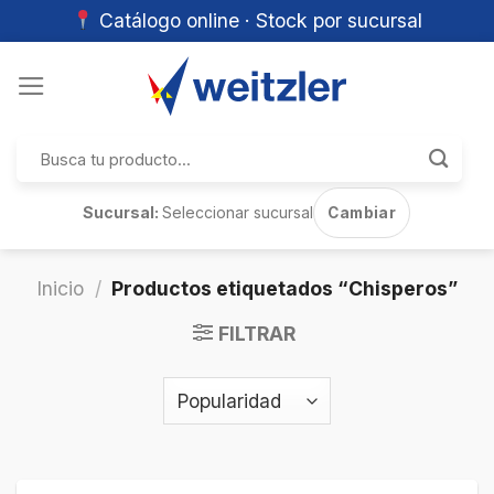
Catálogo online · Stock por sucursal
Skip
to
content
Buscar
por:
Sucursal:
Seleccionar sucursal
Cambiar
Inicio
/
Productos etiquetados “Chisperos”
FILTRAR