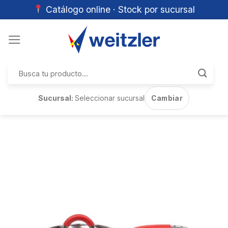
Catálogo online · Stock por sucursal
Skip
to
content
Buscar
por:
Sucursal:
Seleccionar sucursal
Cambiar