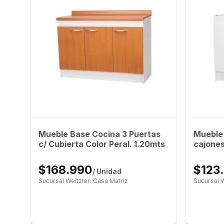
s y
Mueble Base Cocina 3 Puertas
Mueble 
s
c/ Cubierta Color Peral. 1.20mts
cajones
$168.990
$123
/ Unidad
Sucursal Weitzler: Casa Matriz
Sucursal W