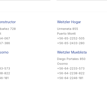
onstructor
Weitzler Hogar
Ibañez 728
Urmeneta 855
t
Puerto Montt
54-067
+56-65-2252-505
67-386
+56-65-2433-280
sorno
Weitzler Mueblista
Diego Portales 850
Osorno
33-573
+56-64-2233-573
38-822
+56-64-2238-822
6-181
+56-64-2246-181