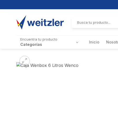
Skip
to
Buscar
por:
content
Encuentra tu producto
Inicio
Nosot
Categorías