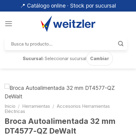
📍 Catálogo online · Stock por sucursal
Skip
to
content
Buscar
por:
Sucursal:
Seleccionar sucursal
Cambiar
Inicio
/
Herramientas
/
Accesorios Herramientas
Eléctricas
Broca Autoalimentada 32 mm
DT4577-QZ DeWalt