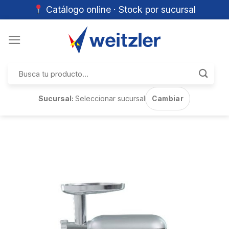
Catálogo online · Stock por sucursal
Skip
to
content
Buscar
por:
Sucursal:
Seleccionar sucursal
Cambiar