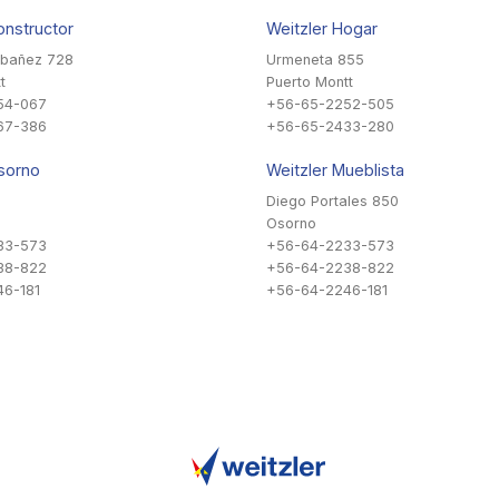
onstructor
Weitzler Hogar
Ibañez 728
Urmeneta 855
t
Puerto Montt
54-067
+56-65-2252-505
67-386
+56-65-2433-280
sorno
Weitzler Mueblista
Diego Portales 850
Osorno
33-573
+56-64-2233-573
38-822
+56-64-2238-822
6-181
+56-64-2246-181