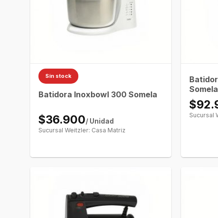
Sin stock
Batido
Somel
Batidora Inoxbowl 300 Somela
$92.
Sucursal 
$36.900
/ Unidad
Sucursal Weitzler: Casa Matriz