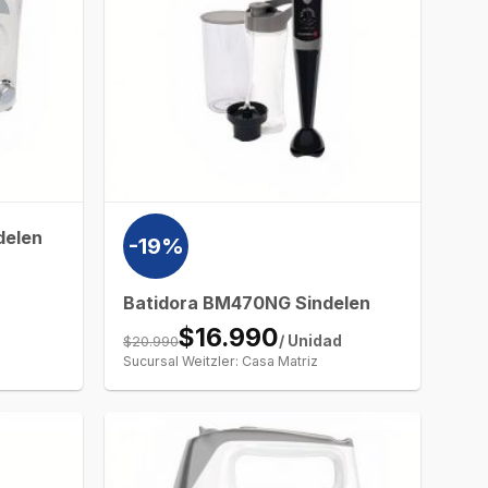
delen
-19%
Batidora BM470NG Sindelen
$16.990
$20.990
/ Unidad
Sucursal Weitzler: Casa Matriz