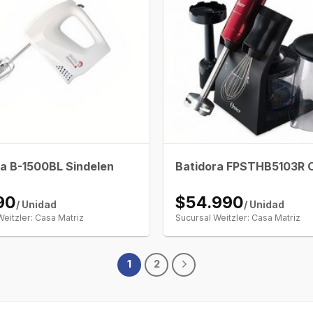
ra B-1500BL Sindelen
Batidora FPSTHB5103R 
90
$54.990
/ Unidad
/ Unidad
Weitzler: Casa Matriz
Sucursal Weitzler: Casa Matriz
1
2