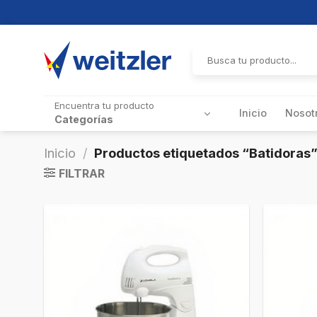
Skip
to
Buscar
por:
content
Encuentra tu producto
Inicio
Nosot
Categorías
Inicio
/
Productos etiquetados “Batidoras
FILTRAR