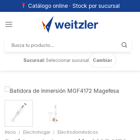
Catálogo online · Stock por sucursal
Skip
to
content
Buscar
por:
Sucursal:
Seleccionar sucursal
Cambiar
Inicio
/
Electrohogar
/
Electrodomésticos