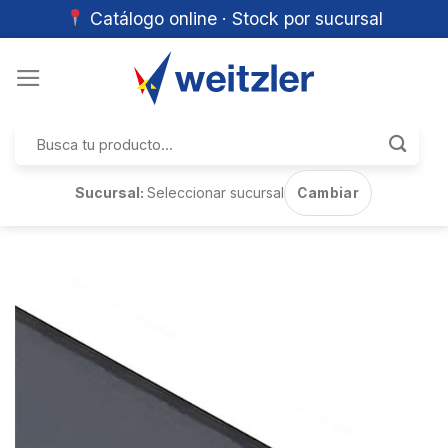
Catálogo online · Stock por sucursal
Skip
to
content
Buscar
por:
Sucursal:
Seleccionar sucursal
Cambiar