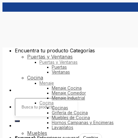
Skip
to
content
Encuentra tu producto
Categorías
Puertas y Ventanas
Puertas y Ventanas
Puertas
Ventanas
Cocina
Menaje
Menaje Cocina
Menaje Comedor
Menaje Industrial
Buscar
Cocina
por:
Cocinas
Grifería de Cocina
Muebles de Cocina
Hornos Campanas y Encimeras
Lavaplatos
Muebles
Sucursal:
Seleccionar sucursal
Cambiar