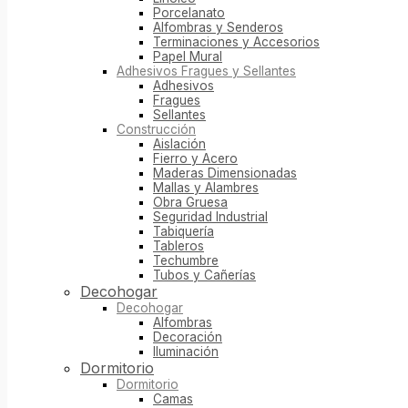
Porcelanato
Alfombras y Senderos
Terminaciones y Accesorios
Papel Mural
Adhesivos Fragues y Sellantes
Adhesivos
Fragues
Sellantes
Construcción
Aislación
Fierro y Acero
Maderas Dimensionadas
Mallas y Alambres
Obra Gruesa
Seguridad Industrial
Tabiquería
Tableros
Techumbre
Tubos y Cañerías
Decohogar
Decohogar
Alfombras
Decoración
Iluminación
Dormitorio
Dormitorio
Camas