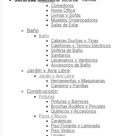
Muebles
Comedores
Home Office
Livings y Sofás
Muebles Organizadores
Salas de Estar
Baño
Baño
Cabinas Duchas y Tinas
Calefones y Termos Eléctricos
Grifería de Baño
Sanitarios
Lavamanos y Vanitorios
Accesorios de Baño
Jardín y Aire Libre
Jardín y Aire Libre
Herramientas y Maquinarias
Camping y Parrillas
Construcción
Pinturas
Pinturas y Barnices
Brochas Rodillos y Pinceles
Químicos y Accesorios
Pisos y Muros
Cerámicas
Piso Flotante y Laminado
Piso Vinilico
Linoleo