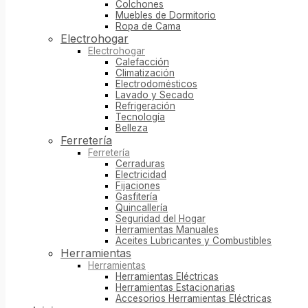
Colchones
Muebles de Dormitorio
Ropa de Cama
Electrohogar
Electrohogar
Calefacción
Climatización
Electrodomésticos
Lavado y Secado
Refrigeración
Tecnología
Belleza
Ferretería
Ferretería
Cerraduras
Electricidad
Fijaciones
Gasfitería
Quincallería
Seguridad del Hogar
Herramientas Manuales
Aceites Lubricantes y Combustibles
Herramientas
Herramientas
Herramientas Eléctricas
Herramientas Estacionarias
Accesorios Herramientas Eléctricas