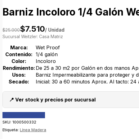
Barniz Incoloro 1/4 Galón W
$7.510
/ Unidad
$25.000
Sucursal Weitzler: Casa Matriz
Marca:
Wet Proof
Contenido:
1/4 galón
Color:
Incoloro
Rendimiento:
De 25 a 30 m2 por Galón en dos manos Ap
Usos:
Barniz Impermeabilizante para proteger y da
Secado:
Inicial: 30 a 60 minutos Aprox. Al tacto: 24
📍 Ver stock y precios por sucursal
Volver al catálogo
SKU:
1000500332
Etiqueta:
Línea Madera