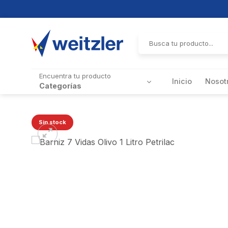
Skip
to
Buscar
por:
content
Encuentra tu producto
Inicio
Nosot
Categorías
Sin stock