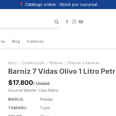
Catálogo online · Stock por sucursal
ros
Blog
Contacto
Inicio
/
Construcción
/
Pinturas
/
Pinturas y Barnices
Barniz 7 Vidas Olivo 1 Litro Petr
$17.800
/ Unidad
Sucursal Weitzler: Casa Matriz
MARCA:
Petrilac
TAMAÑO:
1 Litro