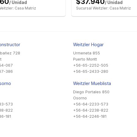
260
$37.940
/ Unidad
/ Unidad
eitzler: Casa Matriz
Sucursal Weitzler: Casa Matriz
onstructor
Weitzler Hogar
Ibañez 728
Urmeneta 855
t
Puerto Montt
54-067
+56-65-2252-505
67-386
+56-65-2433-280
sorno
Weitzler Mueblista
Diego Portales 850
Osorno
33-573
+56-64-2233-573
38-822
+56-64-2238-822
6-181
+56-64-2246-181