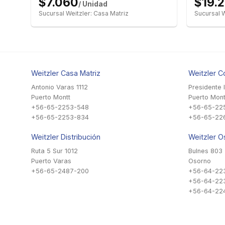
$7.060
$19.
/ Unidad
Sucursal Weitzler: Casa Matriz
Sucursal W
Weitzler Casa Matriz
Weitzler C
Antonio Varas 1112
Presidente 
Puerto Montt
Puerto Mont
+56-65-2253-548
+56-65-22
+56-65-2253-834
+56-65-22
Weitzler Distribución
Weitzler O
Ruta 5 Sur 1012
Bulnes 803
Puerto Varas
Osorno
+56-65-2487-200
+56-64-22
+56-64-22
+56-64-224