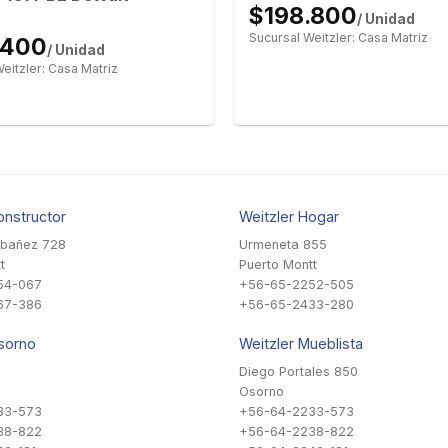
$198.800
/ Unidad
Sucursal Weitzler: Casa Matriz
.400
/ Unidad
eitzler: Casa Matriz
onstructor
Weitzler Hogar
Ibañez 728
Urmeneta 855
t
Puerto Montt
54-067
+56-65-2252-505
67-386
+56-65-2433-280
sorno
Weitzler Mueblista
Diego Portales 850
Osorno
33-573
+56-64-2233-573
38-822
+56-64-2238-822