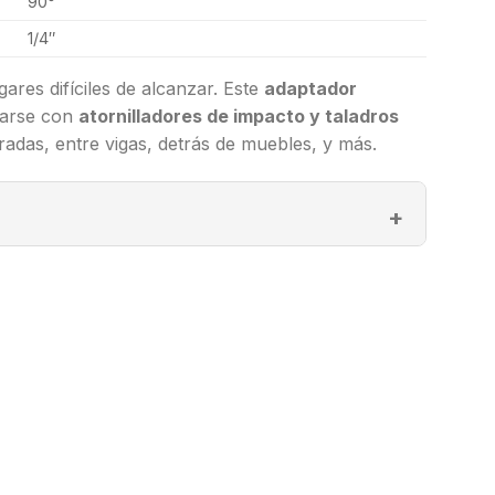
90°
1/4″
gares difíciles de alcanzar. Este
adaptador
sarse con
atornilladores de impacto y taladros
radas, entre vigas, detrás de muebles, y más.