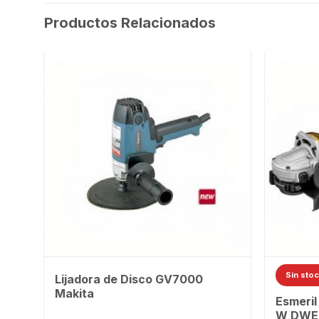
Productos Relacionados
Sin sto
Lijadora de Disco GV7000
Makita
Esmeril
W DWE 