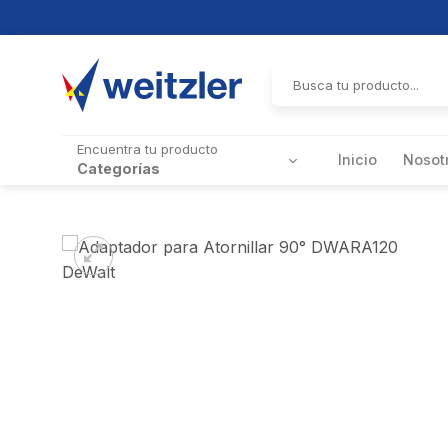
Skip
to
Buscar
por:
content
Encuentra tu producto
Inicio
Nosot
Categorías