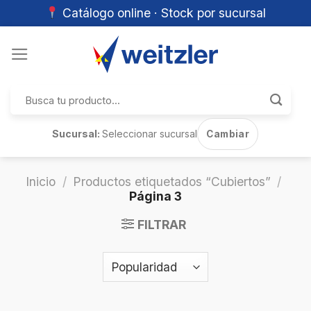
Catálogo online · Stock por sucursal
Skip
to
content
Buscar
por:
Sucursal:
Seleccionar sucursal
Cambiar
Inicio
/
Productos etiquetados “Cubiertos”
/
Página 3
FILTRAR