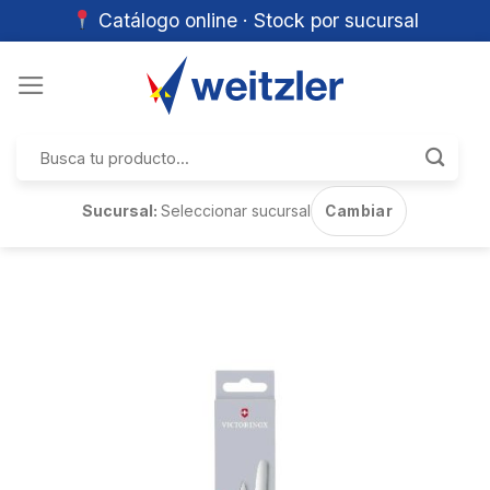
Catálogo online · Stock por sucursal
Skip
to
content
Buscar
por:
Sucursal:
Seleccionar sucursal
Cambiar