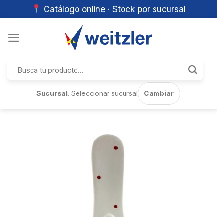
Catálogo online · Stock por sucursal
Skip
to
content
Buscar
por:
Sucursal:
Seleccionar sucursal
Cambiar