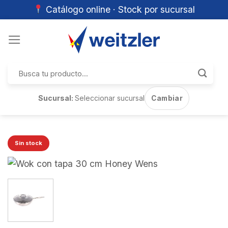
Catálogo online · Stock por sucursal
Skip
to
content
Buscar
por:
Sucursal:
Seleccionar sucursal
Cambiar
Sin stock