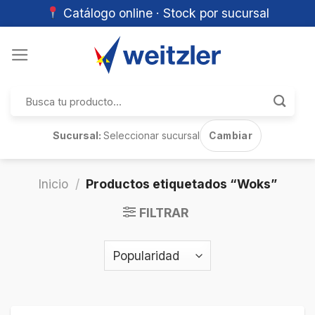
Catálogo online · Stock por sucursal
Skip
to
content
Buscar
por:
Sucursal:
Seleccionar sucursal
Cambiar
Inicio
/
Productos etiquetados “Woks”
FILTRAR