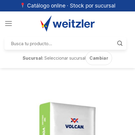
Catálogo online · Stock por sucursal
Skip
to
content
Buscar
por:
Sucursal:
Seleccionar sucursal
Cambiar