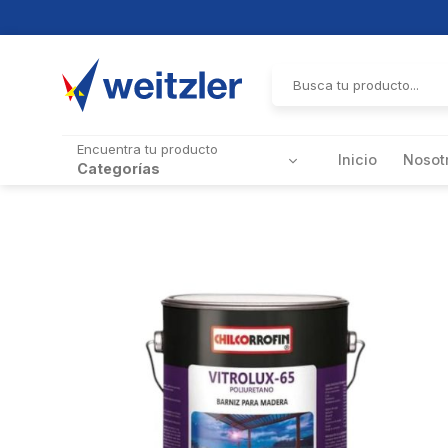
Skip
to
Buscar
por:
content
Encuentra tu producto
Inicio
Nosot
Categorías