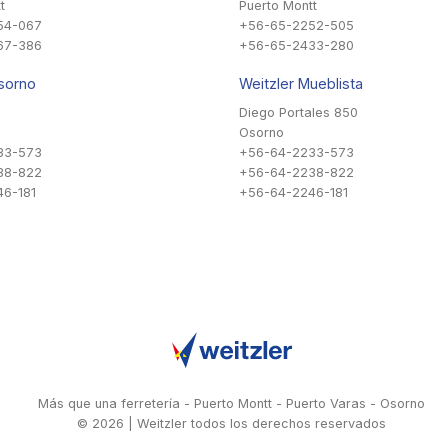
t
Puerto Montt
54-067
+56-65-2252-505
67-386
+56-65-2433-280
sorno
Weitzler Mueblista
Diego Portales 850
Osorno
33-573
+56-64-2233-573
38-822
+56-64-2238-822
6-181
+56-64-2246-181
Más que una ferretería - Puerto Montt - Puerto Varas - Osorno
© 2026 | Weitzler todos los derechos reservados