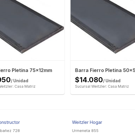
ierro Pletina 75x12mm
Barra Fierro Pletina 50
950
$14.080
/ Unidad
/ Unidad
eitzler: Casa Matriz
Sucursal Weitzler: Casa Matriz
onstructor
Weitzler Hogar
Ibañez 728
Urmeneta 855