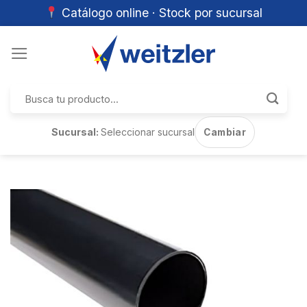
Catálogo online · Stock por sucursal
Skip
to
content
Buscar
por:
Sucursal:
Seleccionar sucursal
Cambiar