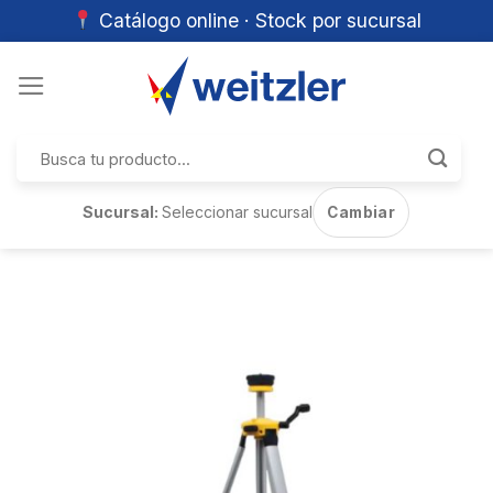
Catálogo online · Stock por sucursal
Skip
to
content
Buscar
por:
Sucursal:
Seleccionar sucursal
Cambiar