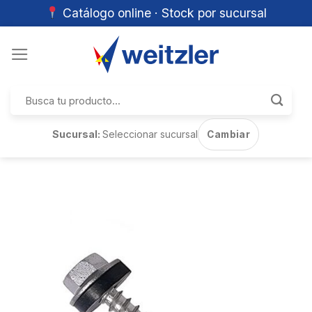
Catálogo online · Stock por sucursal
Skip
to
content
Buscar
por:
Sucursal:
Seleccionar sucursal
Cambiar