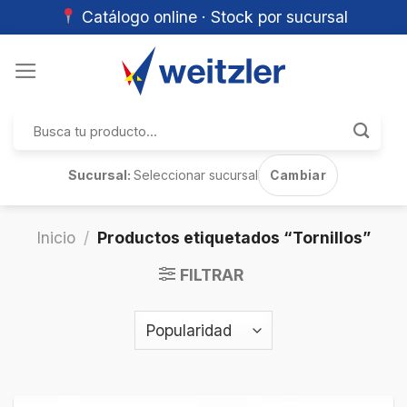
Catálogo online · Stock por sucursal
Skip
to
content
Buscar
por:
Sucursal:
Seleccionar sucursal
Cambiar
Inicio
/
Productos etiquetados “Tornillos”
FILTRAR