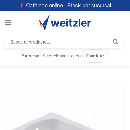
Catálogo online · Stock por sucursal
Skip
to
content
Buscar
por:
Sucursal:
Seleccionar sucursal
Cambiar