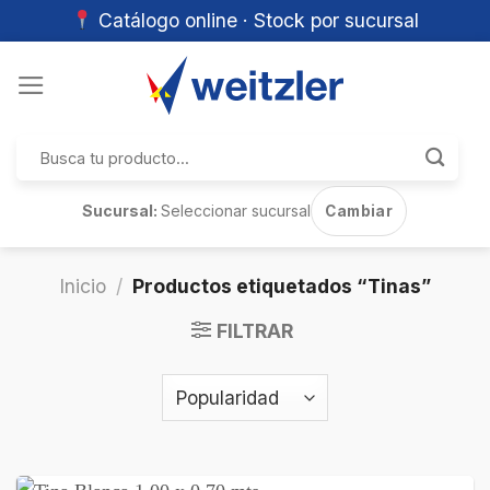
Catálogo online · Stock por sucursal
Skip
to
content
Buscar
por:
Sucursal:
Seleccionar sucursal
Cambiar
Inicio
/
Productos etiquetados “Tinas”
FILTRAR