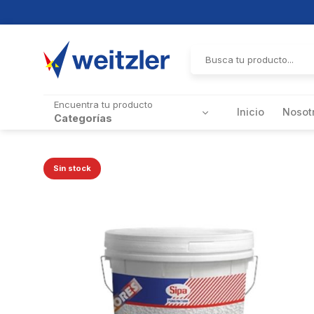
Skip
to
Buscar
por:
content
Encuentra tu producto
Inicio
Nosot
Categorías
Sin stock