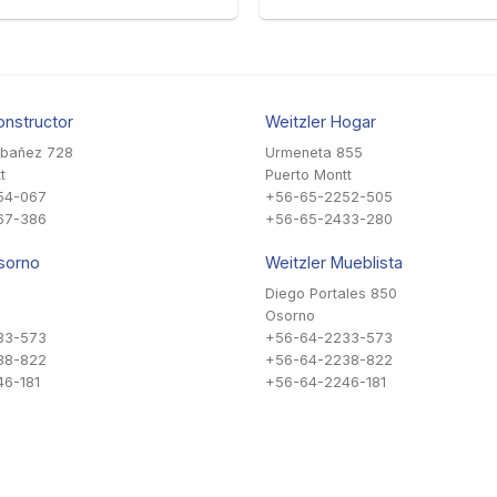
onstructor
Weitzler Hogar
Ibañez 728
Urmeneta 855
t
Puerto Montt
54-067
+56-65-2252-505
67-386
+56-65-2433-280
sorno
Weitzler Mueblista
Diego Portales 850
Osorno
33-573
+56-64-2233-573
38-822
+56-64-2238-822
6-181
+56-64-2246-181