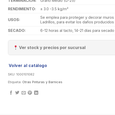
TERMINACIÓN:
Grano Medio (G-25)
RENDIMIENTO:
± 3.0 -3.5 kg/m²
Se emplea para proteger y decorar muros 
USOS:
Ladrillos, para evitar los daños producidos p
SECADO:
6-12 horas al tacto, 14-21 días para secado f
Ver stock y precios por sucursal
Volver al catálogo
SKU:
1000101082
Etiqueta:
Otras Pinturas y Barnices