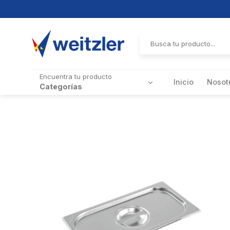
Skip
to
Buscar
por:
content
Encuentra tu producto
Inicio
Nosot
Categorías