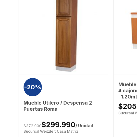
Mueble 
-20%
4 cajon
. 1.20m
Mueble Utilero / Despensa 2
$205
Puertas Roma
Sucursal W
$299.990
$372.900
/ Unidad
Sucursal Weitzler: Casa Matriz