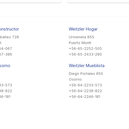
onstructor
Weitzler Hogar
Ibañez 728
Urmeneta 855
t
Puerto Montt
54-067
+56-65-2252-505
67-386
+56-65-2433-280
sorno
Weitzler Mueblista
Diego Portales 850
Osorno
33-573
+56-64-2233-573
38-822
+56-64-2238-822
6-181
+56-64-2246-181